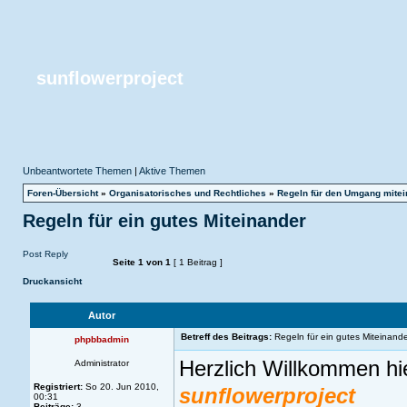
sunflowerproject
Unbeantwortete Themen
|
Aktive Themen
Foren-Übersicht
»
Organisatorisches und Rechtliches
»
Regeln für den Umgang mitei
Regeln für ein gutes Miteinander
Post Reply
Seite
1
von
1
[ 1 Beitrag ]
Druckansicht
Autor
Betreff des Beitrags:
Regeln für ein gutes Miteinande
phpbbadmin
Herzlich Willkommen hi
Administrator
Registriert:
So 20. Jun 2010,
sunflowerproject
00:31
Beiträge:
3