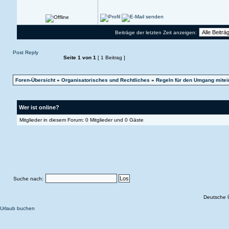
Beiträge der letzten Zeit anzeigen:
Post Reply
Seite
1
von
1
[ 1 Beitrag ]
Foren-Übersicht
»
Organisatorisches und Rechtliches
»
Regeln für den Umgang mitei
Wer ist online?
Mitglieder in diesem Forum: 0 Mitglieder und 0 Gäste
Suche nach:
Deutsche 
Urlaub buchen