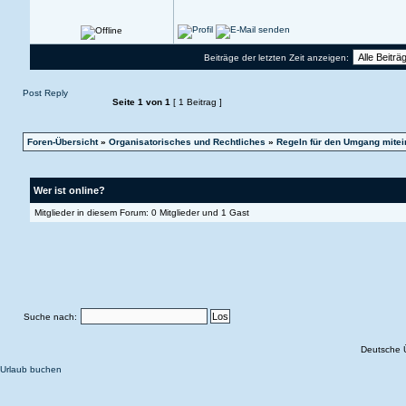
Beiträge der letzten Zeit anzeigen:
Post Reply
Seite
1
von
1
[ 1 Beitrag ]
Foren-Übersicht
»
Organisatorisches und Rechtliches
»
Regeln für den Umgang mitei
Wer ist online?
Mitglieder in diesem Forum: 0 Mitglieder und 1 Gast
Suche nach:
Deutsche 
Urlaub buchen