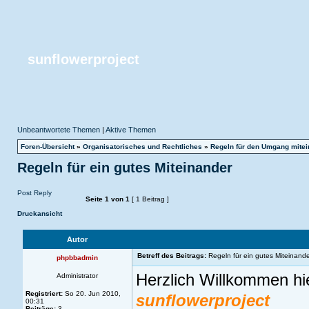
sunflowerproject
Unbeantwortete Themen
|
Aktive Themen
Foren-Übersicht
»
Organisatorisches und Rechtliches
»
Regeln für den Umgang mitei
Regeln für ein gutes Miteinander
Post Reply
Seite
1
von
1
[ 1 Beitrag ]
Druckansicht
Autor
Betreff des Beitrags:
Regeln für ein gutes Miteinande
phpbbadmin
Herzlich Willkommen hi
Administrator
Registriert:
So 20. Jun 2010,
sunflowerproject
00:31
Beiträge:
3