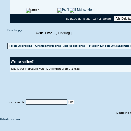
Beiträge der letzten Zeit anzeigen:
Post Reply
Seite
1
von
1
[ 1 Beitrag ]
Foren-Übersicht
»
Organisatorisches und Rechtliches
»
Regeln für den Umgang mitei
Wer ist online?
Mitglieder in diesem Forum: 0 Mitglieder und 1 Gast
Suche nach:
Deutsche 
Urlaub buchen