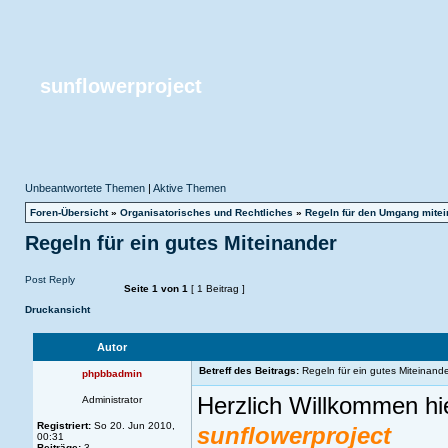
sunflowerproject
Unbeantwortete Themen
|
Aktive Themen
Foren-Übersicht
»
Organisatorisches und Rechtliches
»
Regeln für den Umgang mitei
Regeln für ein gutes Miteinander
Post Reply
Seite
1
von
1
[ 1 Beitrag ]
Druckansicht
Autor
Betreff des Beitrags:
Regeln für ein gutes Miteinande
phpbbadmin
Herzlich Willkommen hi
Administrator
Registriert:
So 20. Jun 2010,
sunflowerproject
00:31
Beiträge:
3