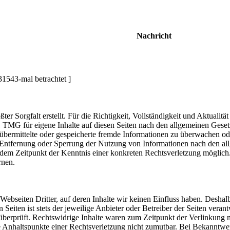
Nachricht
1543-mal betrachtet ]
ßter Sorgfalt erstellt. Für die Richtigkeit, Vollständigkeit und Aktual
1 TMG für eigene Inhalte auf diesen Seiten nach den allgemeinen Geset
t, übermittelte oder gespeicherte fremde Informationen zu überwachen o
r Entfernung oder Sperrung der Nutzung von Informationen nach den al
ab dem Zeitpunkt der Kenntnis einer konkreten Rechtsverletzung mögli
rnen.
Webseiten Dritter, auf deren Inhalte wir keinen Einfluss haben. Desha
n Seiten ist stets der jeweilige Anbieter oder Betreiber der Seiten vera
berprüft. Rechtswidrige Inhalte waren zum Zeitpunkt der Verlinkung ni
te Anhaltspunkte einer Rechtsverletzung nicht zumutbar. Bei Bekanntw