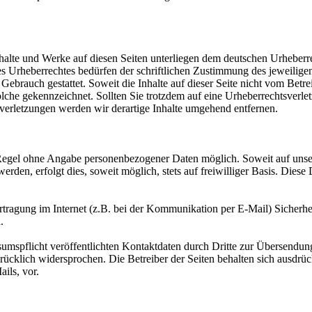
Inhalte und Werke auf diesen Seiten unterliegen dem deutschen Urheberr
 Urheberrechtes bedürfen der schriftlichen Zustimmung des jeweiligen
Gebrauch gestattet. Soweit die Inhalte auf dieser Seite nicht vom Betre
solche gekennzeichnet. Sollten Sie trotzdem auf eine Urheberrechtsver
erletzungen werden wir derartige Inhalte umgehend entfernen.
 Regel ohne Angabe personenbezogener Daten möglich. Soweit auf uns
erden, erfolgt dies, soweit möglich, stets auf freiwilliger Basis. Die
rtragung im Internet (z.B. bei der Kommunikation per E-Mail) Sicherhe
.
spflicht veröffentlichten Kontaktdaten durch Dritte zur Übersendun
rücklich widersprochen. Die Betreiber der Seiten behalten sich ausdrüc
ils, vor.