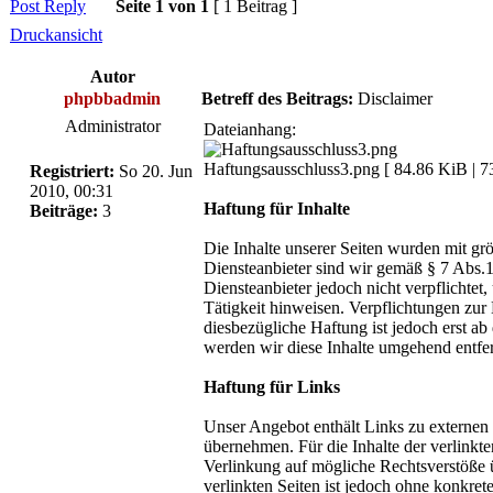
Post Reply
Seite
1
von
1
[ 1 Beitrag ]
Druckansicht
Autor
phpbbadmin
Betreff des Beitrags:
Disclaimer
Administrator
Dateianhang:
Haftungsausschluss3.png [ 84.86 KiB | 73
Registriert:
So 20. Jun
2010, 00:31
Haftung für Inhalte
Beiträge:
3
Die Inhalte unserer Seiten wurden mit grö
Diensteanbieter sind wir gemäß § 7 Abs.
Diensteanbieter jedoch nicht verpflichte
Tätigkeit hinweisen. Verpflichtungen zu
diesbezügliche Haftung ist jedoch erst 
werden wir diese Inhalte umgehend entfe
Haftung für Links
Unser Angebot enthält Links zu externen 
übernehmen. Für die Inhalte der verlinkte
Verlinkung auf mögliche Rechtsverstöße ü
verlinkten Seiten ist jedoch ohne konkre