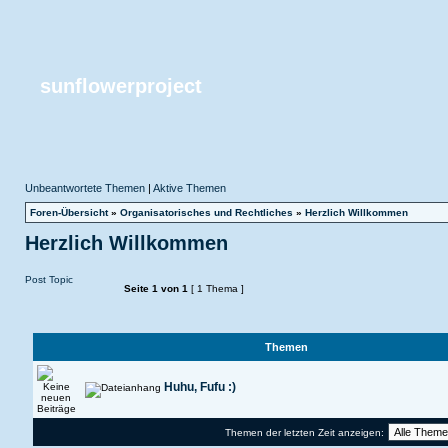
sunflowerproject
Unbeantwortete Themen
|
Aktive Themen
Foren-Übersicht
»
Organisatorisches und Rechtliches
»
Herzlich Willkommen
Herzlich Willkommen
Post Topic
Seite
1
von
1
[ 1 Thema ]
Themen
Huhu, Fufu :)
Themen der letzten Zeit anzeigen: