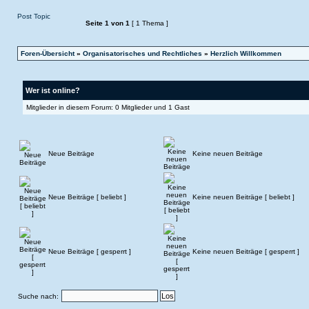
Post Topic
Seite
1
von
1
[ 1 Thema ]
Foren-Übersicht
»
Organisatorisches und Rechtliches
»
Herzlich Willkommen
Wer ist online?
Mitglieder in diesem Forum: 0 Mitglieder und 1 Gast
Neue Beiträge
Keine neuen Beiträge
Neue Beiträge [ beliebt ]
Keine neuen Beiträge [ beliebt ]
Neue Beiträge [ gesperrt ]
Keine neuen Beiträge [ gesperrt ]
Suche nach: