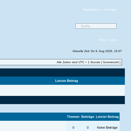
Registrieren
•
Anmelden
FAQ
•
Suche
Aktuelle Zeit: Do 6. Aug 2026, 16:07
Alle Zeiten sind UTC + 1 Stunde [ Sommerzeit ]
Letzter Beitrag
Themen
Beiträge
Letzter Beitrag
0
0
Keine Beiträge