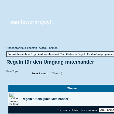
sunflowerproject
Unbeantwortete Themen
|
Aktive Themen
Foren-Übersicht
»
Organisatorisches und Rechtliches
»
Regeln für den Umgang mitei
Regeln für den Umgang miteinander
Post Topic
Seite
1
von
1
[ 1 Thema ]
Themen
Regeln für ein gutes Miteinander
Themen der letzten Zeit anzeigen: