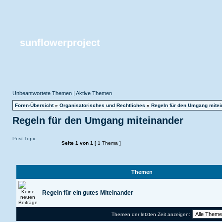
sunflowerproject
Unbeantwortete Themen
|
Aktive Themen
Foren-Übersicht
»
Organisatorisches und Rechtliches
»
Regeln für den Umgang mitei
Regeln für den Umgang miteinander
Post Topic
Seite
1
von
1
[ 1 Thema ]
Themen
Regeln für ein gutes Miteinander
Themen der letzten Zeit anzeigen: