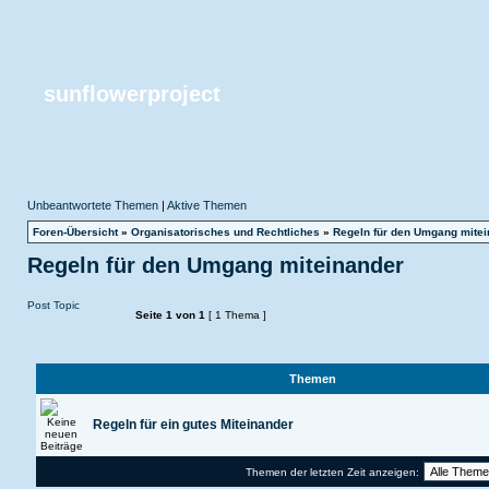
sunflowerproject
Unbeantwortete Themen
|
Aktive Themen
Foren-Übersicht
»
Organisatorisches und Rechtliches
»
Regeln für den Umgang mitei
Regeln für den Umgang miteinander
Post Topic
Seite
1
von
1
[ 1 Thema ]
Themen
Regeln für ein gutes Miteinander
Themen der letzten Zeit anzeigen: