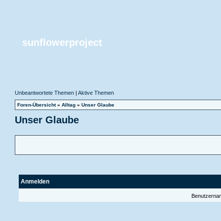
sunflowerproject
Unbeantwortete Themen
|
Aktive Themen
Foren-Übersicht
»
Alltag
»
Unser Glaube
Unser Glaube
Anmelden
Benutzerna