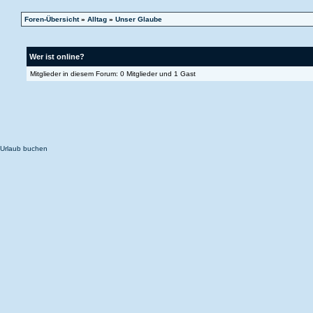
Foren-Übersicht
»
Alltag
»
Unser Glaube
Wer ist online?
Mitglieder in diesem Forum: 0 Mitglieder und 1 Gast
Urlaub buchen