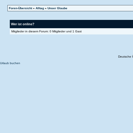
Foren-Übersicht
»
Alltag
»
Unser Glaube
Wer ist online?
Mitglieder in diesem Forum: 0 Mitglieder und 1 Gast
Deutsche 
Urlaub buchen