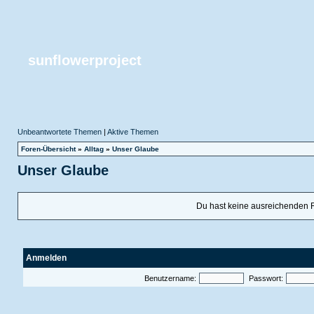
sunflowerproject
Unbeantwortete Themen
|
Aktive Themen
Foren-Übersicht
»
Alltag
»
Unser Glaube
Unser Glaube
Du hast keine ausreichenden 
Anmelden
Benutzername:
Passwort: