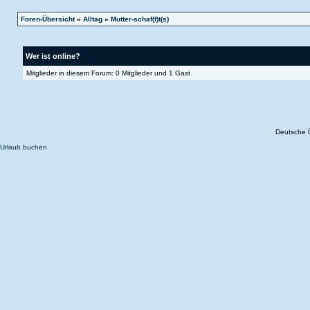
Foren-Übersicht
»
Alltag
»
Mutter-schaf(f)t(s)
Wer ist online?
Mitglieder in diesem Forum: 0 Mitglieder und 1 Gast
Deutsche 
Urlaub buchen