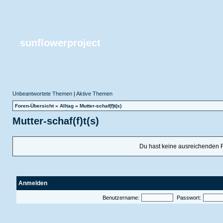
sunflowerproject
Unbeantwortete Themen
|
Aktive Themen
Foren-Übersicht
»
Alltag
»
Mutter-schaf(f)t(s)
Mutter-schaf(f)t(s)
Du hast keine ausreichenden 
Anmelden
Benutzername:
Passwort: