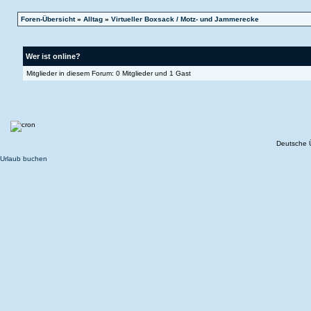
Foren-Übersicht
»
Alltag
»
Virtueller Boxsack / Motz- und Jammerecke
Wer ist online?
Mitglieder in diesem Forum: 0 Mitglieder und 1 Gast
Deutsche 
Urlaub buchen