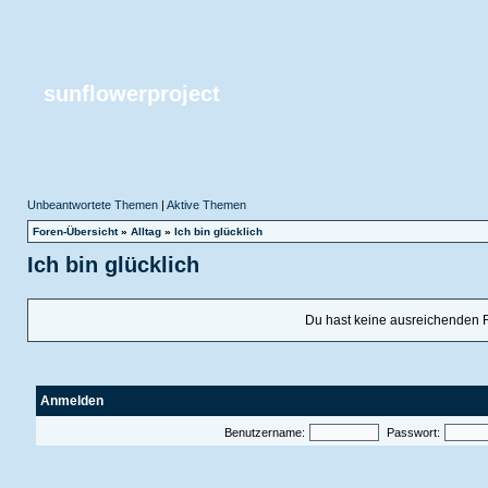
sunflowerproject
Unbeantwortete Themen
|
Aktive Themen
Foren-Übersicht
»
Alltag
»
Ich bin glücklich
Ich bin glücklich
Du hast keine ausreichenden 
Anmelden
Benutzername:
Passwort: