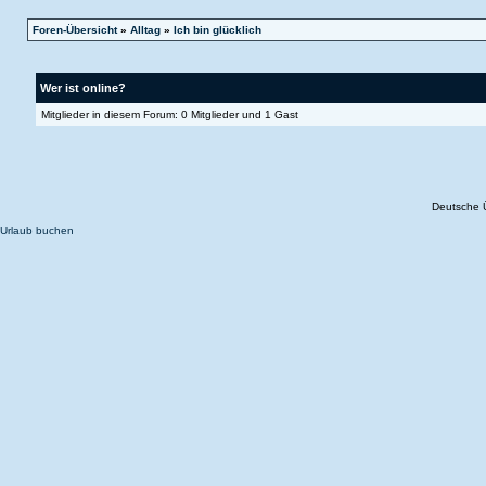
Foren-Übersicht
»
Alltag
»
Ich bin glücklich
Wer ist online?
Mitglieder in diesem Forum: 0 Mitglieder und 1 Gast
Deutsche 
Urlaub buchen