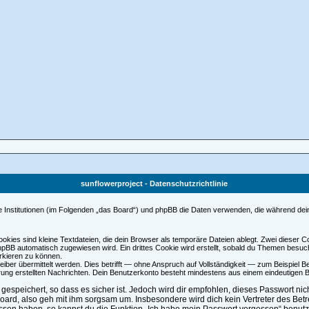
sunflowerproject - Datenschutzrichtlinie
dene Institutionen (im Folgenden „das Board“) und phpBB die Daten verwenden, die während
kies sind kleine Textdateien, die dein Browser als temporäre Dateien ablegt. Zwei dieser 
BB automatisch zugewiesen wird. Ein drittes Cookie wird erstellt, sobald du Themen besucht
rkieren zu können.
er übermittelt werden. Dies betrifft — ohne Anspruch auf Vollständigkeit — zum Beispiel Bei
ierung erstellten Nachrichten. Dein Benutzerkonto besteht mindestens aus einem eindeutig
espeichert, so dass es sicher ist. Jedoch wird dir empfohlen, dieses Passwort ni
oard, also geh mit ihm sorgsam um. Insbesondere wird dich kein Vertreter des Betr