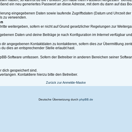
essen haben, so kannst du die Funktion „Ich habe mein Passwort vergessen“ benut
end ein neu generiertes Passwort an diese Adresse, mit dem du dann auf das Boa
strierung eingegebenen Daten sowie laufende Zugriffsdaten (Datum und Uhrzeit de
rds zu verwenden.
en
ritte weitergeben, sofern er nicht auf Grund gesetzlicher Regelungen zur Weitergab
gegebenen Daten und deine Beiträge je nach Konfiguration im Internet verfügbar u
 dir angegebenen Kontaktdaten zu kontaktieren, sofern dies zur Übermittlung zentr
 du dies an entsprechender Stelle erlaubt hast.
phpBB-Software umfassen. Sofern der Betreiber in anderen Bereichen seiner Softwa
r dich gespeichert sind.
erlangen. Kontaktiere hierzu bitte den Betreiber.
Zurück zur Anmelde-Maske
Deutsche Übersetzung durch
phpBB.de