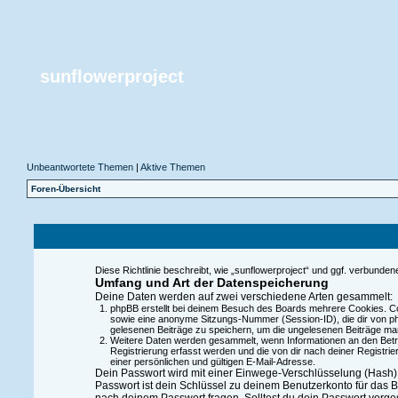
sunflowerproject
Unbeantwortete Themen
|
Aktive Themen
Foren-Übersicht
Diese Richtlinie beschreibt, wie „sunflowerproject“ und ggf. verbun
Umfang und Art der Datenspeicherung
Deine Daten werden auf zwei verschiedene Arten gesammelt:
phpBB erstellt bei deinem Besuch des Boards mehrere Cookies. Coo
sowie eine anonyme Sitzungs-Nummer (Session-ID), die dir von php
gelesenen Beiträge zu speichern, um die ungelesenen Beiträge ma
Weitere Daten werden gesammelt, wenn Informationen an den Betreib
Registrierung erfasst werden und die von dir nach deiner Registr
einer persönlichen und gültigen E-Mail-Adresse.
Dein Passwort wird mit einer Einwege-Verschlüsselung (Hash) g
Passwort ist dein Schlüssel zu deinem Benutzerkonto für das B