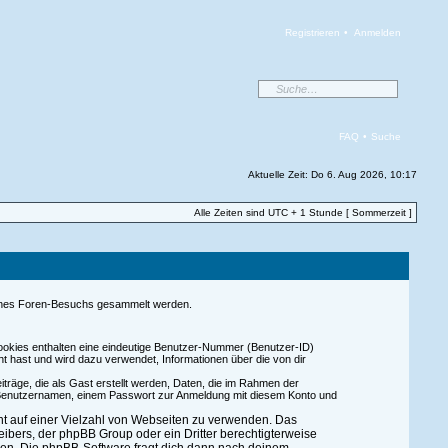
Registrieren
•
Anmelden
FAQ
•
Suche
Aktuelle Zeit: Do 6. Aug 2026, 10:17
Alle Zeiten sind UTC + 1 Stunde [ Sommerzeit ]
 deines Foren-Besuchs gesammelt werden.
Cookies enthalten eine eindeutige Benutzer-Nummer (Benutzer-ID)
 hast und wird dazu verwendet, Informationen über die von dir
träge, die als Gast erstellt werden, Daten, die im Rahmen der
en Benutzernamen, einem Passwort zur Anmeldung mit diesem Konto und
cht auf einer Vielzahl von Webseiten zu verwenden. Das
eibers, der phpBB Group oder ein Dritter berechtigterweise