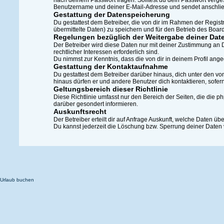
nach deinem Passwort fragen. Solltest du dein Passwort verg
Benutzername und deiner E-Mail-Adresse und sendet anschließ
Gestattung der Datenspeicherung
Du gestattest dem Betreiber, die von dir im Rahmen der Regi
übermittelte Daten) zu speichern und für den Betrieb des Boa
Regelungen bezüglich der Weitergabe deiner Dat
Der Betreiber wird diese Daten nur mit deiner Zustimmung an D
rechtlicher Interessen erforderlich sind.
Du nimmst zur Kenntnis, dass die von dir in deinem Profil an
Gestattung der Kontaktaufnahme
Du gestattest dem Betreiber darüber hinaus, dich unter den von
hinaus dürfen er und andere Benutzer dich kontaktieren, sofern
Geltungsbereich dieser Richtlinie
Diese Richtlinie umfasst nur den Bereich der Seiten, die die 
darüber gesondert informieren.
Auskunftsrecht
Der Betreiber erteilt dir auf Anfrage Auskunft, welche Daten übe
Du kannst jederzeit die Löschung bzw. Sperrung deiner Daten v
Urlaub buchen