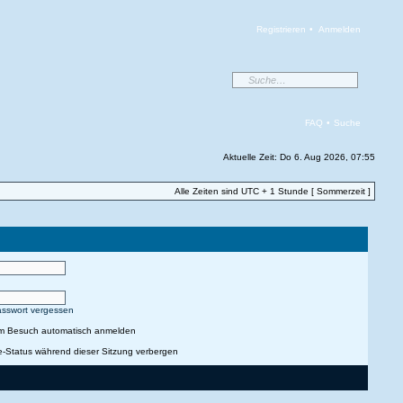
Registrieren
•
Anmelden
FAQ
•
Suche
Aktuelle Zeit: Do 6. Aug 2026, 07:55
Alle Zeiten sind UTC + 1 Stunde [ Sommerzeit ]
asswort vergessen
em Besuch automatisch anmelden
e-Status während dieser Sitzung verbergen