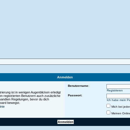
Anmelden
Benutzername:
Registrieren
ierung ist in wenigen Augenblicken erledigt
Passwort:
nn registrierten Benutzern auch zusätzliche
wandten Regelungen, bevor du dich
Ich habe mein P
 Board bewegst.
inie
Mich bei jed
Meinen Onlin