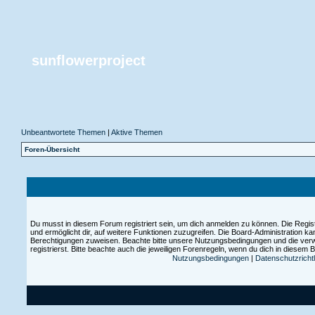
sunflowerproject
Unbeantwortete Themen
|
Aktive Themen
Foren-Übersicht
Du musst in diesem Forum registriert sein, um dich anmelden zu können. Die Registr
und ermöglicht dir, auf weitere Funktionen zuzugreifen. Die Board-Administration ka
Berechtigungen zuweisen. Beachte bitte unsere Nutzungsbedingungen und die ver
registrierst. Bitte beachte auch die jeweiligen Forenregeln, wenn du dich in diesem
Nutzungsbedingungen
|
Datenschutzrichtl