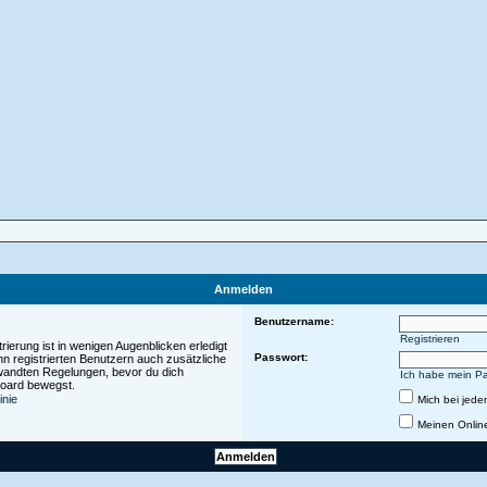
Anmelden
Benutzername:
Registrieren
ierung ist in wenigen Augenblicken erledigt
Passwort:
nn registrierten Benutzern auch zusätzliche
wandten Regelungen, bevor du dich
Ich habe mein P
 Board bewegst.
inie
Mich bei jed
Meinen Onlin