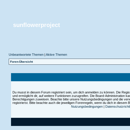
sunflowerproject
Unbeantwortete Themen
|
Aktive Themen
Foren-Übersicht
Du musst in diesem Forum registriert sein, um dich anmelden zu können. Die Registr
und ermöglicht dir, auf weitere Funktionen zuzugreifen. Die Board-Administration ka
Berechtigungen zuweisen. Beachte bitte unsere Nutzungsbedingungen und die ver
registrierst. Bitte beachte auch die jeweiligen Forenregeln, wenn du dich in diesem
Nutzungsbedingungen
|
Datenschutzrichtl