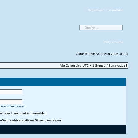
Registrieren
•
Anmelden
FAQ
•
Suche
Aktuelle Zeit: Sa 8. Aug 2026, 01:01
Alle Zeiten sind UTC + 1 Stunde [ Sommerzeit ]
asswort vergessen
em Besuch automatisch anmelden
e-Status während dieser Sitzung verbergen