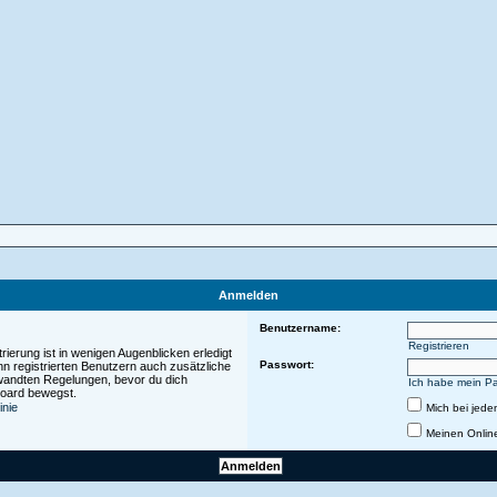
Anmelden
Benutzername:
Registrieren
ierung ist in wenigen Augenblicken erledigt
Passwort:
nn registrierten Benutzern auch zusätzliche
wandten Regelungen, bevor du dich
Ich habe mein P
 Board bewegst.
inie
Mich bei jed
Meinen Onlin