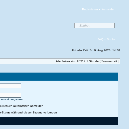
Registrieren
•
Anmelden
FAQ
•
Suche
Aktuelle Zeit: So 9. Aug 2026, 14:38
Alle Zeiten sind UTC + 1 Stunde [ Sommerzeit ]
asswort vergessen
em Besuch automatisch anmelden
e-Status während dieser Sitzung verbergen