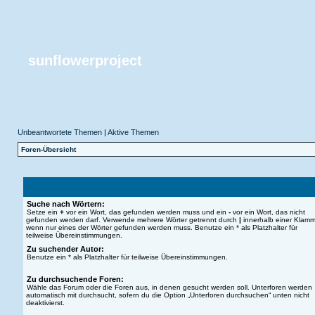
sunflowerproject
Unbeantwortete Themen
|
Aktive Themen
Foren-Übersicht
Suche nach Wörtern:
Setze ein
+
vor ein Wort, das gefunden werden muss und ein
-
vor ein Wort, das nicht
gefunden werden darf. Verwende mehrere Wörter getrennt durch
|
innerhalb einer Klamm
wenn nur eines der Wörter gefunden werden muss. Benutze ein * als Platzhalter für
teilweise Übereinstimmungen.
Zu suchender Autor:
Benutze ein * als Platzhalter für teilweise Übereinstimmungen.
Zu durchsuchende Foren:
Wähle das Forum oder die Foren aus, in denen gesucht werden soll. Unterforen werden
automatisch mit durchsucht, sofern du die Option „Unterforen durchsuchen“ unten nicht
deaktivierst.