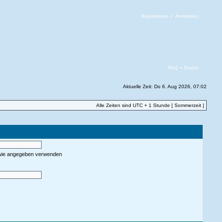
Registrieren
•
Anmelden
FAQ
•
Suche
Aktuelle Zeit: Do 6. Aug 2026, 07:02
Alle Zeiten sind UTC + 1 Stunde [ Sommerzeit ]
 wie angegeben verwenden