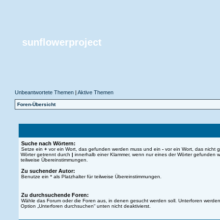
sunflowerproject
Unbeantwortete Themen
|
Aktive Themen
Foren-Übersicht
Suche nach Wörtern:
Setze ein
+
vor ein Wort, das gefunden werden muss und ein
-
vor ein Wort, das nicht
Wörter getrennt durch
|
innerhalb einer Klammer, wenn nur eines der Wörter gefunden we
teilweise Übereinstimmungen.
Zu suchender Autor:
Benutze ein * als Platzhalter für teilweise Übereinstimmungen.
Zu durchsuchende Foren:
Wähle das Forum oder die Foren aus, in denen gesucht werden soll. Unterforen werden 
Option „Unterforen durchsuchen“ unten nicht deaktivierst.