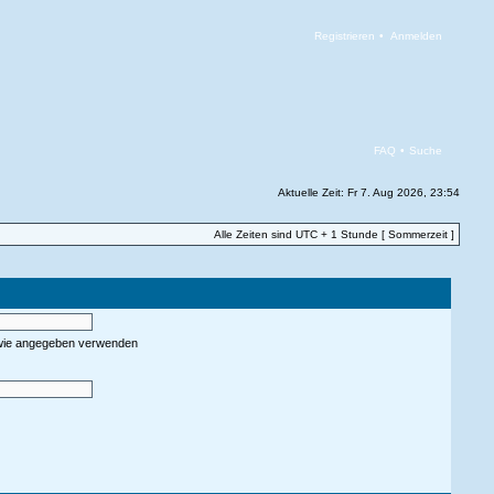
Registrieren
•
Anmelden
FAQ
•
Suche
Aktuelle Zeit: Fr 7. Aug 2026, 23:54
Alle Zeiten sind UTC + 1 Stunde [ Sommerzeit ]
 wie angegeben verwenden