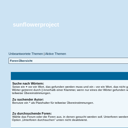
sunflowerproject
Unbeantwortete Themen
|
Aktive Themen
Foren-Übersicht
Suche nach Wörtern:
Setze ein
+
vor ein Wort, das gefunden werden muss und ein
-
vor ein Wort, das nicht
Wörter getrennt durch
|
innerhalb einer Klammer, wenn nur eines der Wörter gefunden we
teilweise Übereinstimmungen.
Zu suchender Autor:
Benutze ein * als Platzhalter für teilweise Übereinstimmungen.
Zu durchsuchende Foren:
Wähle das Forum oder die Foren aus, in denen gesucht werden soll. Unterforen werden 
Option „Unterforen durchsuchen“ unten nicht deaktivierst.