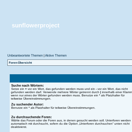
sunflowerproject
Unbeantwortete Themen
|
Aktive Themen
Foren-Übersicht
Suche nach Wörtern:
Setze ein
+
vor ein Wort, das gefunden werden muss und ein
-
vor ein Wort, das nicht
gefunden werden darf. Verwende mehrere Wörter getrennt durch
|
innerhalb einer Klamm
wenn nur eines der Wörter gefunden werden muss. Benutze ein * als Platzhalter für
teilweise Übereinstimmungen.
Zu suchender Autor:
Benutze ein * als Platzhalter für teilweise Übereinstimmungen.
Zu durchsuchende Foren:
Wähle das Forum oder die Foren aus, in denen gesucht werden soll. Unterforen werden
automatisch mit durchsucht, sofern du die Option „Unterforen durchsuchen“ unten nicht
deaktivierst.