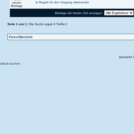
in
Regeln für den Umgang miteinander
Beiträge der letzten Zeit anzeigen:
Seite
1
von
1
[ Die Suche ergab 3 Treffer ]
Foren-Übersicht
Deutsche 
Urlaub buchen