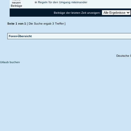
in
Regeln für den Umgang miteinander
Beiträge der letzten Zeit anzeigen:
Seite
1
von
1
[ Die Suche ergab 3 Treffer ]
Foren-Übersicht
Deutsche 
Urlaub buchen