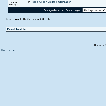
in
Regeln für den Umgang miteinander
Beiträge der letzten Zeit anzeigen:
Seite
1
von
1
[ Die Suche ergab 3 Treffer ]
Foren-Übersicht
Deutsche 
Urlaub buchen