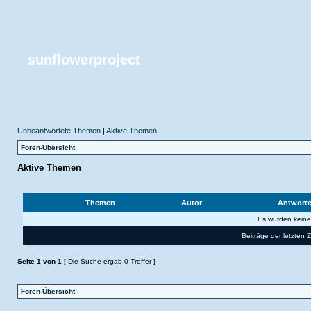
sunflowerproject
Unbeantwortete Themen
|
Aktive Themen
Foren-Übersicht
Aktive Themen
Themen
Autor
Antwort
Es wurden kein
Beiträge der letzten 
Seite
1
von
1
[ Die Suche ergab 0 Treffer ]
Foren-Übersicht