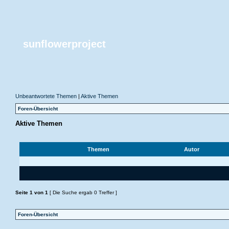
sunflowerproject
Unbeantwortete Themen
|
Aktive Themen
Foren-Übersicht
Aktive Themen
Themen
Autor
Seite
1
von
1
[ Die Suche ergab 0 Treffer ]
Foren-Übersicht