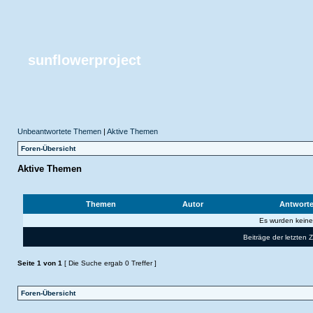
sunflowerproject
Unbeantwortete Themen
|
Aktive Themen
Foren-Übersicht
Aktive Themen
Themen
Autor
Antwort
Es wurden kein
Beiträge der letzten 
Seite
1
von
1
[ Die Suche ergab 0 Treffer ]
Foren-Übersicht