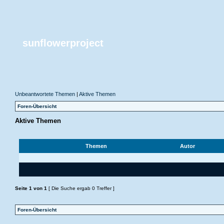
sunflowerproject
Unbeantwortete Themen
|
Aktive Themen
Foren-Übersicht
Aktive Themen
Themen
Autor
Seite
1
von
1
[ Die Suche ergab 0 Treffer ]
Foren-Übersicht