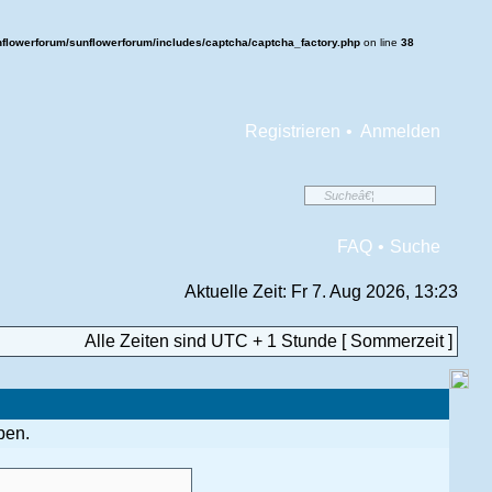
flowerforum/sunflowerforum/includes/captcha/captcha_factory.php
on line
38
Registrieren
•
Anmelden
FAQ
•
Suche
Aktuelle Zeit: Fr 7. Aug 2026, 13:23
Alle Zeiten sind UTC + 1 Stunde [ Sommerzeit ]
ben.