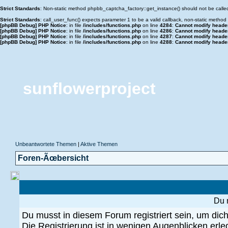
Strict Standards
: Non-static method phpbb_captcha_factory::get_instance() should not be called 
Strict Standards
: call_user_func() expects parameter 1 to be a valid callback, non-static metho
[phpBB Debug] PHP Notice
: in file
/includes/functions.php
on line
4284
:
Cannot modify header 
[phpBB Debug] PHP Notice
: in file
/includes/functions.php
on line
4286
:
Cannot modify header 
[phpBB Debug] PHP Notice
: in file
/includes/functions.php
on line
4287
:
Cannot modify header 
[phpBB Debug] PHP Notice
: in file
/includes/functions.php
on line
4288
:
Cannot modify header 
sunflowerproject
Unbeantwortete Themen
|
Aktive Themen
Foren-Ãœbersicht
Du 
Du musst in diesem Forum registriert sein, um di
Die Registrierung ist in wenigen Augenblicken erled