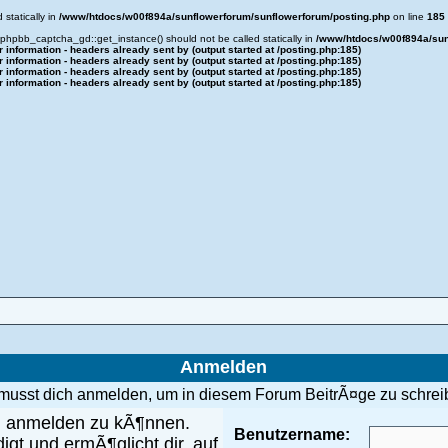
statically in
/www/htdocs/w00f894a/sunflowerforum/sunflowerforum/posting.php
on line
185
d phpbb_captcha_gd::get_instance() should not be called statically in
/www/htdocs/w00f894a/sun
information - headers already sent by (output started at /posting.php:185)
information - headers already sent by (output started at /posting.php:185)
information - headers already sent by (output started at /posting.php:185)
information - headers already sent by (output started at /posting.php:185)
Anmelden
musst dich anmelden, um in diesem Forum BeitrÃ¤ge zu schrei
ch anmelden zu kÃ¶nnen.
Benutzername:
igt und ermÃ¶glicht dir, auf