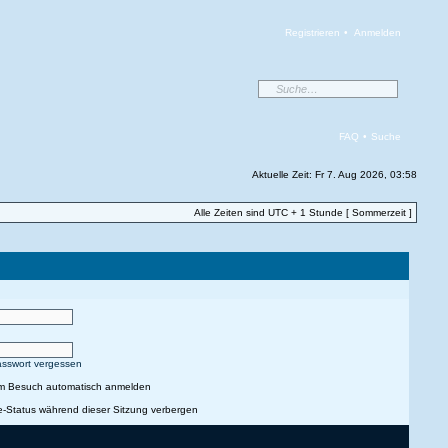
Registrieren
•
Anmelden
FAQ
•
Suche
Aktuelle Zeit: Fr 7. Aug 2026, 03:58
Alle Zeiten sind UTC + 1 Stunde [ Sommerzeit ]
asswort vergessen
em Besuch automatisch anmelden
e-Status während dieser Sitzung verbergen