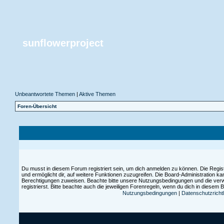
sunflowerproject
Unbeantwortete Themen
|
Aktive Themen
Foren-Übersicht
Du musst in diesem Forum registriert sein, um dich anmelden zu können. Die Registr
und ermöglicht dir, auf weitere Funktionen zuzugreifen. Die Board-Administration ka
Berechtigungen zuweisen. Beachte bitte unsere Nutzungsbedingungen und die ver
registrierst. Bitte beachte auch die jeweiligen Forenregeln, wenn du dich in diesem
Nutzungsbedingungen
|
Datenschutzrichtl