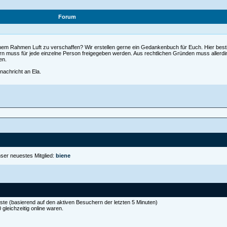
Forum
nem Rahmen Luft zu verschaffen? Wir erstellen gerne ein Gedankenbuch für Euch. Hier bestim
rn muss für jede einzelne Person freigegeben werden. Aus rechtlichen Gründen muss allerd
en.
nachricht an Ela.
ser neuestes Mitglied:
biene
äste (basierend auf den aktiven Besuchern der letzten 5 Minuten)
gleichzeitig online waren.