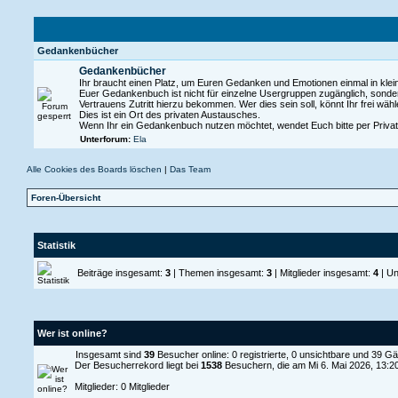
Gedankenbücher
Gedankenbücher
Ihr braucht einen Platz, um Euren Gedanken und Emotionen einmal in klei
Euer Gedankenbuch ist nicht für einzelne Usergruppen zugänglich, sonde
Vertrauens Zutritt hierzu bekommen. Wer dies sein soll, könnt Ihr frei wähl
Dies ist ein Ort des privaten Austausches.
Wenn Ihr ein Gedankenbuch nutzen möchtet, wendet Euch bitte per Privat
Unterforum:
Ela
Alle Cookies des Boards löschen
|
Das Team
Foren-Übersicht
Statistik
Beiträge insgesamt:
3
| Themen insgesamt:
3
| Mitglieder insgesamt:
4
| Un
Wer ist online?
Insgesamt sind
39
Besucher online: 0 registrierte, 0 unsichtbare und 39 G
Der Besucherrekord liegt bei
1538
Besuchern, die am Mi 6. Mai 2026, 13:20 
Mitglieder: 0 Mitglieder