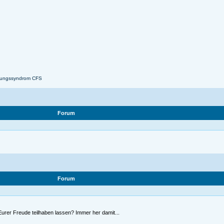
fungssyndrom CFS
Forum
Forum
Eurer Freude teilhaben lassen? Immer her damit...