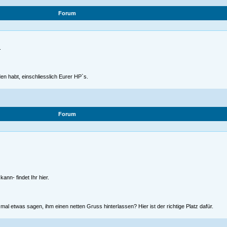
Forum
.
en habt, einschliesslich Eurer HP`s.
Forum
ann- findet Ihr hier.
l etwas sagen, ihm einen netten Gruss hinterlassen? Hier ist der richtige Platz dafür.