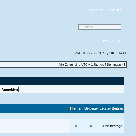
Registrieren
•
Anmelden
FAQ
•
Suche
Aktuelle Zeit: So 9. Aug 2026, 14:21
Alle Zeiten sind UTC + 1 Stunde [ Sommerzeit ]
Themen
Beiträge
Letzter Beitrag
0
0
Keine Beiträge