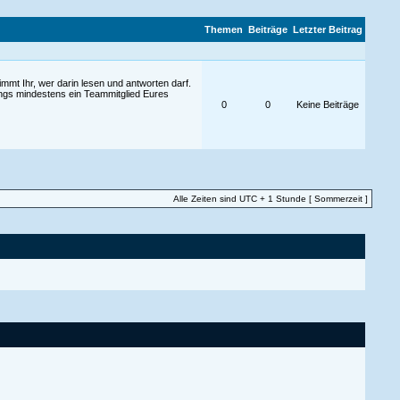
Themen
Beiträge
Letzter Beitrag
mt Ihr, wer darin lesen und antworten darf.
ings mindestens ein Teammitglied Eures
0
0
Keine Beiträge
Alle Zeiten sind UTC + 1 Stunde [ Sommerzeit ]