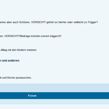
ngenes aber auch Schönes. VORSICHT! gehört es hierher oder vielleicht zu Trigger?
hen. VORSICHT!!!Beiträge könnten extrem triggern!!!
Alltag mit den Kindern meistert.
n und anderen
tt und Kirche austauschen.
Forum