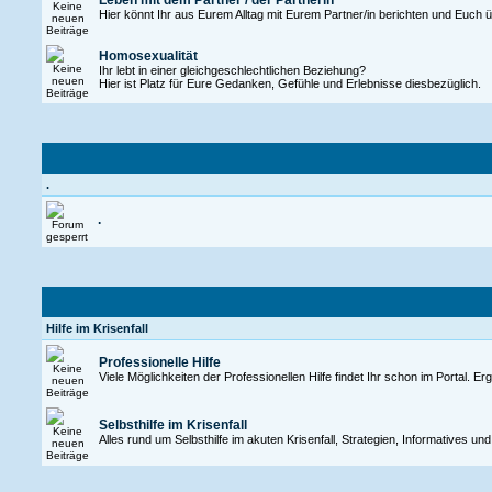
Leben mit dem Partner / der Partnerin
Hier könnt Ihr aus Eurem Alltag mit Eurem Partner/in berichten und Euch
Homosexualität
Ihr lebt in einer gleichgeschlechtlichen Beziehung?
Hier ist Platz für Eure Gedanken, Gefühle und Erlebnisse diesbezüglich.
.
.
Hilfe im Krisenfall
Professionelle Hilfe
Viele Möglichkeiten der Professionellen Hilfe findet Ihr schon im Portal. Er
Selbsthilfe im Krisenfall
Alles rund um Selbsthilfe im akuten Krisenfall, Strategien, Informatives u