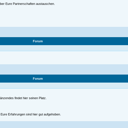
 über Eure Partnerschaften austauschen.
Forum
Forum
gänzendes findet hier seinen Platz.
nd Eure Erfahrungen sind hier gut aufgehoben.