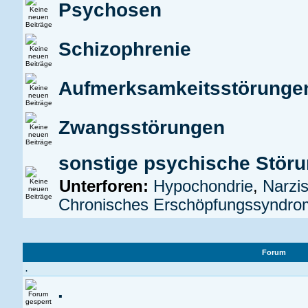
Psychosen
Schizophrenie
Aufmerksamkeitsstörung
Zwangsstörungen
sonstige psychische Stör
Unterforen:
Hypochondrie
,
Narzis
Chronisches Erschöpfungssyndr
Forum
.
.