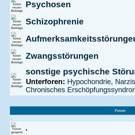
Psychosen
Schizophrenie
Aufmerksamkeitsstörung
Zwangsstörungen
sonstige psychische Stör
Unterforen:
Hypochondrie
,
Narzis
Chronisches Erschöpfungssyndr
Forum
.
.