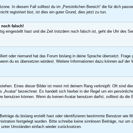
tzone. In diesem Fall solltest du im „Persönlichen Bereich“ die für dich passe
t registriert bist, ist dies ein guter Grund, dies jetzt zu tun.
 noch falsch!
ig eingestellt hast und die Zeit trotzdem noch falsch ist, geht die Uhr des Se
lliert oder niemand hat das Forum bislang in deine Sprache übersetzt. Frage g
uen, wenn du es übersetzen würdest. Weitere Informationen dazu können auf d
tehen. Eines dieser Bilder ist meist mit deinem Rang verknüpft: Oft sind die
 „Avatar“ bezeichnet. Es handelt sich hierbei in der Regel um ein persönlich
e benutzen können. Wenn du keinen Avatar benutzen darfst, solltest du die 
eiträge du bislang erstellt hast oder identifizieren bestimmte Benutzer wie
nistration festgelegt wurden. Bitte schreibe keine sinnlosen Beiträge, nur 
ng unter Umständen einfach wieder zurücksetzen.