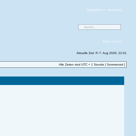
Registrieren
•
Anmelden
FAQ
•
Suche
Aktuelle Zeit: Fr 7. Aug 2026, 22:01
Alle Zeiten sind UTC + 1 Stunde [ Sommerzeit ]