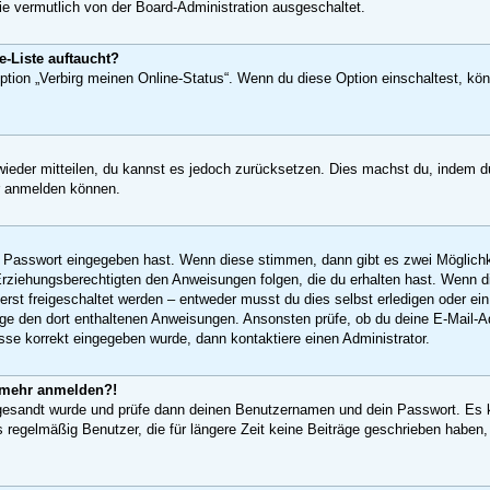
ie vermutlich von der Board-Administration ausgeschaltet.
-Liste auftaucht?
Option „Verbirg meinen Online-Status“. Wenn du diese Option einschaltest, kö
 wieder mitteilen, du kannst es jedoch zurücksetzen. Dies machst du, indem 
er anmelden können.
ge Passwort eingegeben hast. Wenn diese stimmen, dann gibt es zwei Möglic
 Erziehungsberechtigten den Anweisungen folgen, die du erhalten hast. Wenn die
st freigeschaltet werden – entweder musst du dies selbst erledigen oder ein Ad
 folge den dort enthaltenen Anweisungen. Ansonsten prüfe, ob du deine E-Mail
esse korrekt eingegeben wurde, dann kontaktiere einen Administrator.
ht mehr anmelden?!
 zugesandt wurde und prüfe dann deinen Benutzernamen und dein Passwort. Es 
 regelmäßig Benutzer, die für längere Zeit keine Beiträge geschrieben haben,