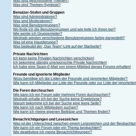
Was sind geschlossene Themen?
Was sind Themen-Symbole?
Benutzer-Stufen und Gruppen
Was sind Administratoren?
Was sind Moderatoren?
Was sind Benutzergruppen?
Wo finde ich die Benutzergruppen und wie trete ich ihnen bei?
Wie werde ich Gruppenleiter?
Weshalb werden verschiedene Benutzergruppen farbig dargestellt?
Was ist eine Hauptgruppe?
Was bedeutet der „Das Team“-Link auf der Startseite?
Private Nachrichten
Ich kann keine Privaten Nachrichten verschicken!
Ich bekomme ständig unerwünschte Private Nachrichten!
Ich habe eine Spam-E-Mail von einem Mitglied dieses Forums erhalten!
Freunde und ignorierte Mitglieder
Wozu benötige ich die Listen der Freunde und ignorierten Mitglieder?
Wie kann ich Mitglieder zur Liste der Freunde oder zur Liste der ignoriert
Die Foren durchsuchen
Wie kann ich ein Forum oder mehrere Foren durchsuchen?
Weshalb erhalte ich bei der Suche keine Ergebnisse?
Warum bekomme ich bei der Suche eine leere Seite?
Wie kann ich nach Mitgliedern suchen?
Wie kann ich meine eigenen Beiträge und Themen finden?
Benachrichtigungen und Lesezeichen
Was ist der Unterschied zwischen einem Lesezeichen und der Beobacht
Wie kann ich ein Forum oder ein Thema beobachten?
Wie deaktiviere ich meine Benachrichtigungen?