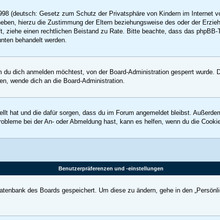
98 (deutsch: Gesetz zum Schutz der Privatsphäre von Kindern im Internet vo
eben, hierzu die Zustimmung der Eltern beziehungsweise des oder der Erziehu
rifft, ziehe einen rechtlichen Beistand zu Rate. Bitte beachte, dass das phpB
 unten behandelt werden.
 du dich anmelden möchtest, von der Board-Administration gesperrt wurde. D
n, wende dich an die Board-Administration.
ellt hat und die dafür sorgen, dass du im Forum angemeldet bleibst. Außerde
Probleme bei der An- oder Abmeldung hast, kann es helfen, wenn du die Cooki
Benutzerpräferenzen und -einstellungen
 Datenbank des Boards gespeichert. Um diese zu ändern, gehe in den „Persönli