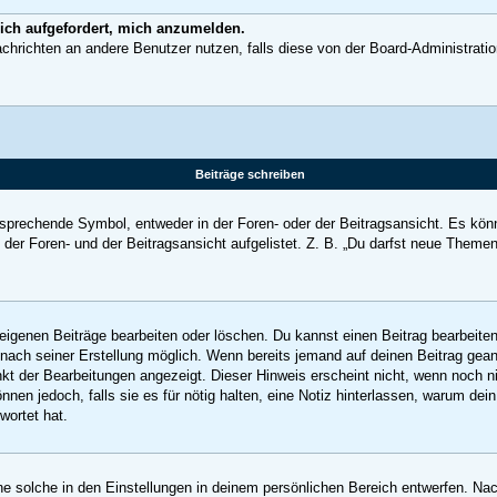
 ich aufgefordert, mich anzumelden.
 Nachrichten an andere Benutzer nutzen, falls diese von der Board-Administra
Beiträge schreiben
rechende Symbol, entweder in der Foren- oder der Beitragsansicht. Es könnte 
der Foren- und der Beitragsansicht aufgelistet. Z. B. „Du darfst neue Theme
 eigenen Beiträge bearbeiten oder löschen. Du kannst einen Beitrag bearbeit
m nach seiner Erstellung möglich. Wenn bereits jemand auf deinen Beitrag gean
nkt der Bearbeitungen angezeigt. Dieser Hinweis erscheint nicht, wenn noch 
nnen jedoch, falls sie es für nötig halten, eine Notiz hinterlassen, warum de
wortet hat.
 solche in den Einstellungen in deinem persönlichen Bereich entwerfen. Nach