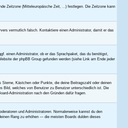
nde Zeitzone (Mitteleuropäische Zeit, ...) festlegen. Die Zeitzone kann
rvers vermutlich falsch. Kontaktiere einen Administrator, damit er das
gf. einen Administrator, ob er das Sprachpaket, das du benötigst,
er Website der phpBB Group gefunden werden (siehe Link am Ende jeder
s Sterne, Kästchen oder Punkte, die deine Beitragszahl oder deinen
es Bild, welches von Benutzer zu Benutzer unterschiedlich ist. Die
Board-Administration nach den Gründen dafür fragen.
 Moderatoren und Administratoren. Normalerweise kannst du den
um deinen Rang zu erhöhen — die meisten Boards dulden dieses