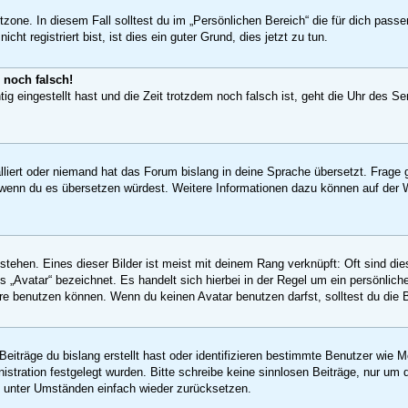
tzone. In diesem Fall solltest du im „Persönlichen Bereich“ die für dich passe
t registriert bist, ist dies ein guter Grund, dies jetzt zu tun.
 noch falsch!
ig eingestellt hast und die Zeit trotzdem noch falsch ist, geht die Uhr des Se
lliert oder niemand hat das Forum bislang in deine Sprache übersetzt. Frage g
uen, wenn du es übersetzen würdest. Weitere Informationen dazu können auf d
tehen. Eines dieser Bilder ist meist mit deinem Rang verknüpft: Oft sind die
 „Avatar“ bezeichnet. Es handelt sich hierbei in der Regel um ein persönlich
e benutzen können. Wenn du keinen Avatar benutzen darfst, solltest du die 
eiträge du bislang erstellt hast oder identifizieren bestimmte Benutzer wie
nistration festgelegt wurden. Bitte schreibe keine sinnlosen Beiträge, nur 
ng unter Umständen einfach wieder zurücksetzen.