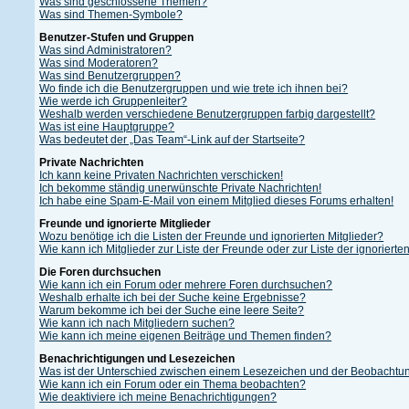
Was sind geschlossene Themen?
Was sind Themen-Symbole?
Benutzer-Stufen und Gruppen
Was sind Administratoren?
Was sind Moderatoren?
Was sind Benutzergruppen?
Wo finde ich die Benutzergruppen und wie trete ich ihnen bei?
Wie werde ich Gruppenleiter?
Weshalb werden verschiedene Benutzergruppen farbig dargestellt?
Was ist eine Hauptgruppe?
Was bedeutet der „Das Team“-Link auf der Startseite?
Private Nachrichten
Ich kann keine Privaten Nachrichten verschicken!
Ich bekomme ständig unerwünschte Private Nachrichten!
Ich habe eine Spam-E-Mail von einem Mitglied dieses Forums erhalten!
Freunde und ignorierte Mitglieder
Wozu benötige ich die Listen der Freunde und ignorierten Mitglieder?
Wie kann ich Mitglieder zur Liste der Freunde oder zur Liste der ignoriert
Die Foren durchsuchen
Wie kann ich ein Forum oder mehrere Foren durchsuchen?
Weshalb erhalte ich bei der Suche keine Ergebnisse?
Warum bekomme ich bei der Suche eine leere Seite?
Wie kann ich nach Mitgliedern suchen?
Wie kann ich meine eigenen Beiträge und Themen finden?
Benachrichtigungen und Lesezeichen
Was ist der Unterschied zwischen einem Lesezeichen und der Beobacht
Wie kann ich ein Forum oder ein Thema beobachten?
Wie deaktiviere ich meine Benachrichtigungen?