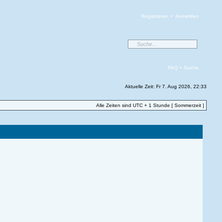
Registrieren
•
Anmelden
FAQ
•
Suche
Aktuelle Zeit: Fr 7. Aug 2026, 22:33
Alle Zeiten sind UTC + 1 Stunde [ Sommerzeit ]