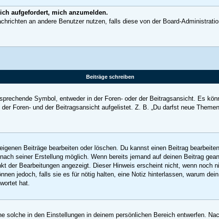
 ich aufgefordert, mich anzumelden.
 Nachrichten an andere Benutzer nutzen, falls diese von der Board-Administra
Beiträge schreiben
rechende Symbol, entweder in der Foren- oder der Beitragsansicht. Es könnte 
der Foren- und der Beitragsansicht aufgelistet. Z. B. „Du darfst neue Theme
 eigenen Beiträge bearbeiten oder löschen. Du kannst einen Beitrag bearbeit
m nach seiner Erstellung möglich. Wenn bereits jemand auf deinen Beitrag gean
nkt der Bearbeitungen angezeigt. Dieser Hinweis erscheint nicht, wenn noch 
nnen jedoch, falls sie es für nötig halten, eine Notiz hinterlassen, warum de
wortet hat.
 solche in den Einstellungen in deinem persönlichen Bereich entwerfen. Nach