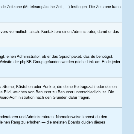
nde Zeitzone (Mitteleuropäische Zeit, ...) festlegen. Die Zeitzone kann
rvers vermutlich falsch. Kontaktiere einen Administrator, damit er das
gf. einen Administrator, ob er das Sprachpaket, das du benötigst,
er Website der phpBB Group gefunden werden (siehe Link am Ende jeder
s Sterne, Kästchen oder Punkte, die deine Beitragszahl oder deinen
es Bild, welches von Benutzer zu Benutzer unterschiedlich ist. Die
Board-Administration nach den Gründen dafür fragen.
 Moderatoren und Administratoren. Normalerweise kannst du den
um deinen Rang zu erhöhen — die meisten Boards dulden dieses