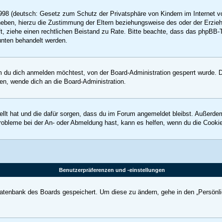
98 (deutsch: Gesetz zum Schutz der Privatsphäre von Kindern im Internet vo
eben, hierzu die Zustimmung der Eltern beziehungsweise des oder der Erziehu
rifft, ziehe einen rechtlichen Beistand zu Rate. Bitte beachte, dass das phpB
 unten behandelt werden.
 du dich anmelden möchtest, von der Board-Administration gesperrt wurde. D
n, wende dich an die Board-Administration.
ellt hat und die dafür sorgen, dass du im Forum angemeldet bleibst. Außerde
Probleme bei der An- oder Abmeldung hast, kann es helfen, wenn du die Cooki
Benutzerpräferenzen und -einstellungen
 Datenbank des Boards gespeichert. Um diese zu ändern, gehe in den „Persönli