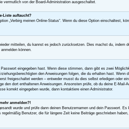
ie vermutlich von der Board-Administration ausgeschaltet.
-Liste auftaucht?
Option „Verbirg meinen Online-Status“. Wenn du diese Option einschaltest, kö
 wieder mitteilen, du kannst es jedoch zurücksetzen. Dies machst du, indem 
er anmelden können.
ge Passwort eingegeben hast. Wenn diese stimmen, dann gibt es zwei Möglic
 Erziehungsberechtigten den Anweisungen folgen, die du erhalten hast. Wenn die
st freigeschaltet werden – entweder musst du dies selbst erledigen oder ein Ad
 folge den dort enthaltenen Anweisungen. Ansonsten prüfe, ob du deine E-Mail
esse korrekt eingegeben wurde, dann kontaktiere einen Administrator.
ht mehr anmelden?!
 zugesandt wurde und prüfe dann deinen Benutzernamen und dein Passwort. Es 
 regelmäßig Benutzer, die für längere Zeit keine Beiträge geschrieben haben,