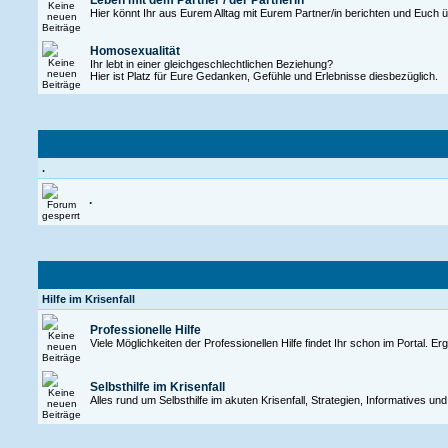
Leben mit dem Partner / der Partnerin
Hier könnt Ihr aus Eurem Alltag mit Eurem Partner/in berichten und Euch
Homosexualität
Ihr lebt in einer gleichgeschlechtlichen Beziehung?
Hier ist Platz für Eure Gedanken, Gefühle und Erlebnisse diesbezüglich.
.
.
Hilfe im Krisenfall
Professionelle Hilfe
Viele Möglichkeiten der Professionellen Hilfe findet Ihr schon im Portal. Er
Selbsthilfe im Krisenfall
Alles rund um Selbsthilfe im akuten Krisenfall, Strategien, Informatives u