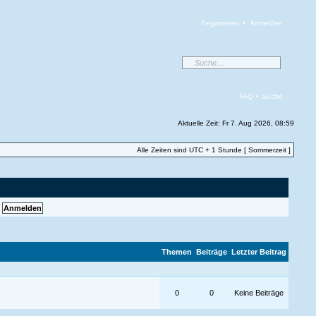
Registrieren
•
Anmelden
FAQ
•
Suche
Aktuelle Zeit: Fr 7. Aug 2026, 08:59
Alle Zeiten sind UTC + 1 Stunde [ Sommerzeit ]
Themen
Beiträge
Letzter Beitrag
0
0
Keine Beiträge