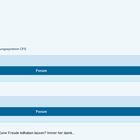
fungssyndrom CFS
Forum
Forum
Eurer Freude teilhaben lassen? Immer her damit...