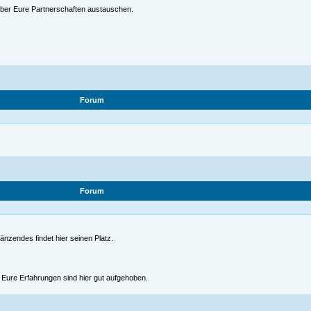
 über Eure Partnerschaften austauschen.
Forum
Forum
gänzendes findet hier seinen Platz.
nd Eure Erfahrungen sind hier gut aufgehoben.