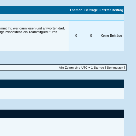
Themen
Beiträge
Letzter Beitrag
mt Ihr, wer darin lesen und antworten darf.
ings mindestens ein Teammitglied Eures
0
0
Keine Beiträge
Alle Zeiten sind UTC + 1 Stunde [ Sommerzeit ]