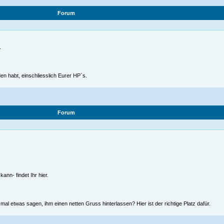
Forum
.
en habt, einschliesslich Eurer HP`s.
Forum
ann- findet Ihr hier.
l etwas sagen, ihm einen netten Gruss hinterlassen? Hier ist der richtige Platz dafür.