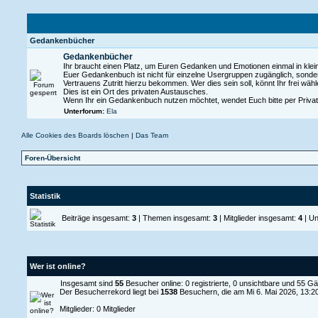
Gedankenbücher
Gedankenbücher
Ihr braucht einen Platz, um Euren Gedanken und Emotionen einmal in klei
Euer Gedankenbuch ist nicht für einzelne Usergruppen zugänglich, sonde
Vertrauens Zutritt hierzu bekommen. Wer dies sein soll, könnt Ihr frei wähl
Dies ist ein Ort des privaten Austausches.
Wenn Ihr ein Gedankenbuch nutzen möchtet, wendet Euch bitte per Privat
Unterforum:
Ela
Alle Cookies des Boards löschen
|
Das Team
Foren-Übersicht
Statistik
Beiträge insgesamt:
3
| Themen insgesamt:
3
| Mitglieder insgesamt:
4
| Un
Wer ist online?
Insgesamt sind
55
Besucher online: 0 registrierte, 0 unsichtbare und 55 G
Der Besucherrekord liegt bei
1538
Besuchern, die am Mi 6. Mai 2026, 13:20 
Mitglieder: 0 Mitglieder