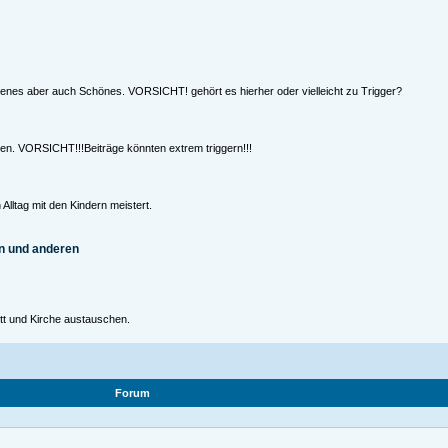
ngenes aber auch Schönes. VORSICHT! gehört es hierher oder vielleicht zu Trigger?
hen. VORSICHT!!!Beiträge könnten extrem triggern!!!
Alltag mit den Kindern meistert.
n und anderen
tt und Kirche austauschen.
Forum