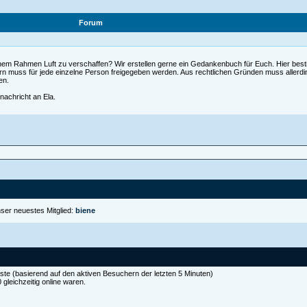
Forum
nem Rahmen Luft zu verschaffen? Wir erstellen gerne ein Gedankenbuch für Euch. Hier bestim
rn muss für jede einzelne Person freigegeben werden. Aus rechtlichen Gründen muss allerd
en.
nachricht an Ela.
ser neuestes Mitglied:
biene
äste (basierend auf den aktiven Besuchern der letzten 5 Minuten)
gleichzeitig online waren.